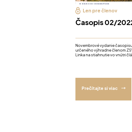
Len pre členov
Časopis 02/202
Novembrové vydanie časopis
určeného výhradne členom ZS
Linka na stiahnutie vo vnútri čl
Prečítajte si viac