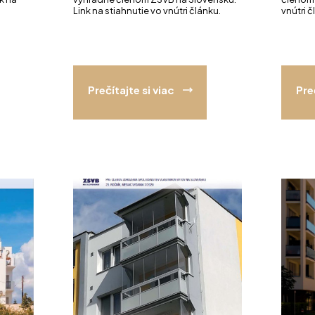
Link na stiahnutie vo vnútri článku.
vnútri č
Prečítajte si viac
Pre