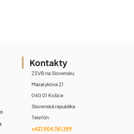
Kontakty
ZSVB na Slovensku
Masarykova 21
040 01 Košice
Slovenská republika
vo
Telefón:
a
+421
904 761 399