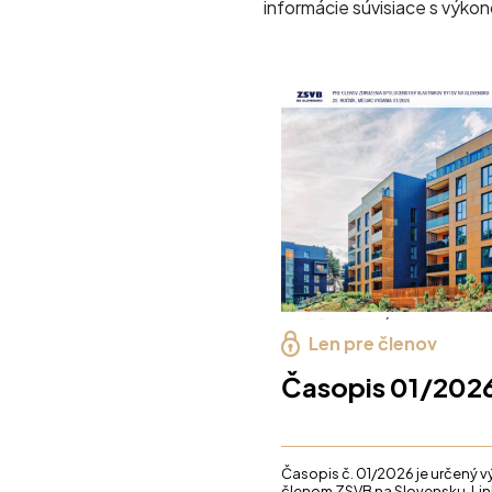
informácie súvisiace s výko
Len pre členov
Časopis 01/202
Časopis č. 01/2026 je určený 
členom ZSVB na Slovensku. Lin