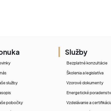
onuka
Služby
vinky
Bezplatné konzultácie
 nás
Školenia a legislatíva
še služby
Vzorové dokumenty
asopis
Energetické poradenst
aše pobočky
Vzdelávanie a certifikáci