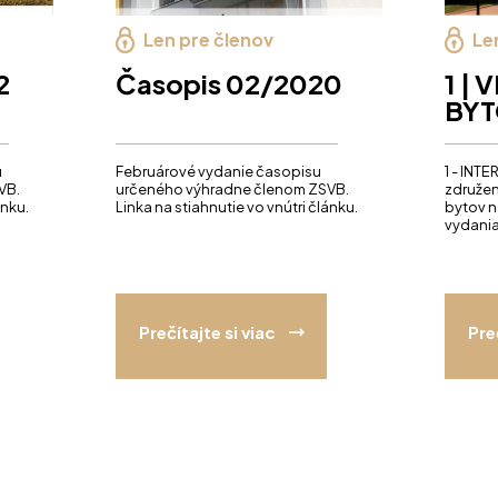
Len pre členov
Le
2
Časopis 02/2020
1 | 
BY
u
Februárové vydanie časopisu
1 - INT
VB.
určeného výhradne členom ZSVB.
združen
ánku.
Linka na stiahnutie vo vnútri článku.
bytov n
vydani
Prečítajte si viac
Pre