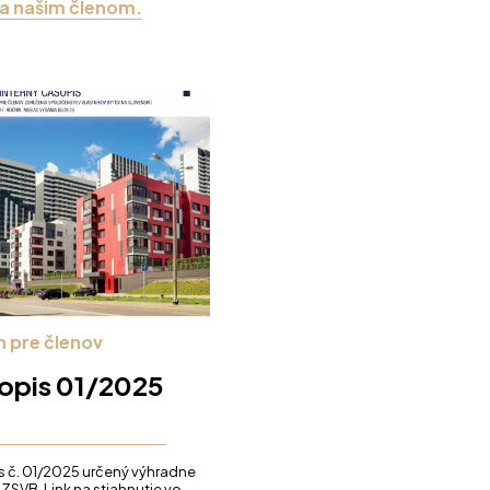
sa našim členom.
n pre členov
opis 01/2025
 č. 01/2025 určený výhradne
ZSVB. Link na stiahnutie vo