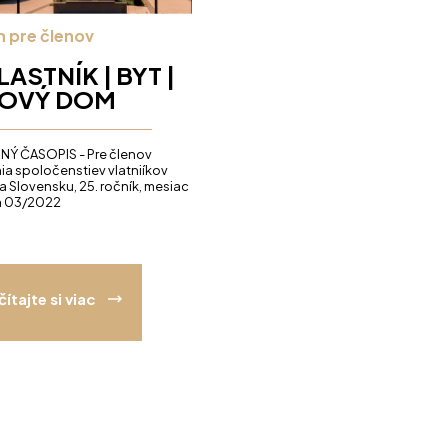
n pre členov
VLASTNÍK | BYT |
TOVÝ DOM
ERNÝ ČASOPIS - Pre členov
ia spoločenstiev vlatniíkov
a Slovensku, 25. ročník, mesiac
a 03/2022
čítajte si viac