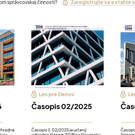
nom správcovskej činnosti?
Zaregistrujte sa a staňte 
Len pre členov
Le
6
Časopis 02/2025
Čas
výhradne
Časopis č. 02/2025 je určený
Časopis
k na
výhradne členom ZSVB na Slovensku.
členom 