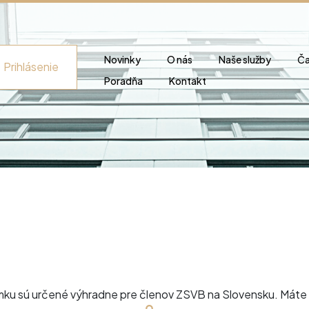
Novinky
O nás
Naše služby
Ča
Prihlásenie
Poradňa
Kontakt
ku sú určené výhradne pre členov ZSVB na Slovensku. Máte 