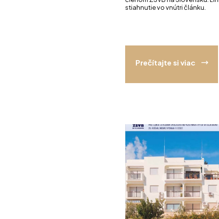
stiahnutie vo vnútri článku.
Prečítajte si viac