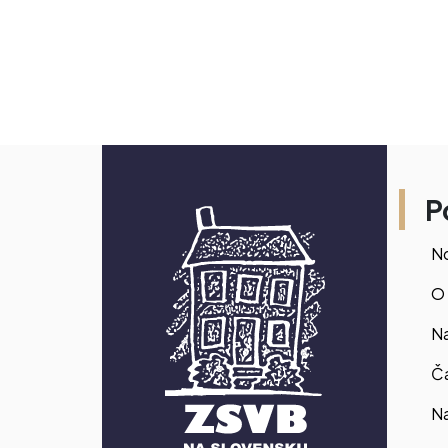
P
No
O
Na
Č
N